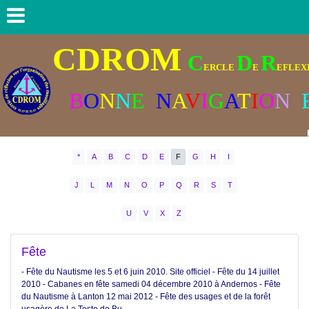
CDROM
C
D
R
ERCLE
E
EFLEXI
B
O
N
N
E
N
A
V
I
G
A
T
I
O
N
*
A
B
C
D
E
F
G
H
I
J
L
M
N
O
P
Q
R
S
T
U
V
X
Z
Fête
- Fête du Nautisme les 5 et 6 juin 2010. Site officiel - Fête du 14 juillet
2010 - Cabanes en fête samedi 04 décembre 2010 à Andernos - Fête
du Nautisme à Lanton 12 mai 2012 - Fête des usages et de la forêt