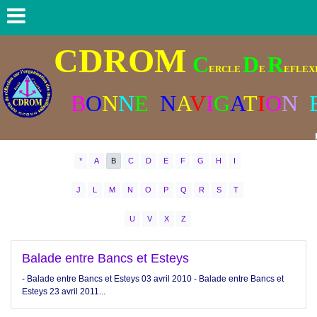
CDROM
C
D
R
ERCLE
E
EFLEXI
B
O
N
N
E
N
A
V
I
G
A
T
I
O
N
*
A
B
C
D
E
F
G
H
I
J
L
M
N
O
P
Q
R
S
T
U
V
X
Z
Balade entre Bancs et Esteys
- Balade entre Bancs et Esteys 03 avril 2010 - Balade entre Bancs et
Esteys 23 avril 2011...