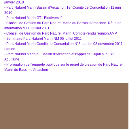
janvier 2010
-
Parc Naturel Marin Bassin d'Arcachon 1er Comité de Concertation 11 juin
2010
-
Parc Naturel Marin GT1 Biodiversité
-
Conseil de Gestion du Parc Naturel Marin du Bassin d'Arcachon. Réunion
information du 13 juillet 2011
-
Conseil de Gestion du Parc Naturel Marin. Compte-rendu réunion AMP
-
Séminaire Parc Naturel Marin NM 05 juillet 2011
-
Parc Naturel Marin Comité de Concertation N°3 Lanton 08 novembre 2011
Lanton
-
Parc Naturel Marin du Bassin d'Arcachon et l'Appel de Gujan sur FR3
Aquitaine
-
Prorogation de l'enquête publique sur le projet de création de Parc Naturel
Marin du Bassin d'Arcachon