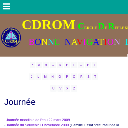
CDROM
C
D
R
ERCLE
E
EFLEXI
B
O
N
N
E
N
A
V
I
G
A
T
I
O
N
*
A
B
C
D
E
F
G
H
I
J
L
M
N
O
P
Q
R
S
T
U
V
X
Z
Journée
-
Journée mondiale de l'eau 22 mars 2009
-
Journée du Souvenir 11 novembre 2009
(Camille Tissot précurseur de la