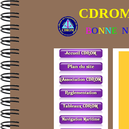
CDRO
B
O
N
N
E
N