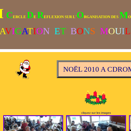
M
C
D
R
O
M
ERCLE
E
EFLEXION SUR L'
RGANISATION DES
O
A
V
I
G
A
T
I
O
N
E
T
B
O
N
S
M
O
U
I
L
NOËL 2010 A CDRO
cliquez sur les images