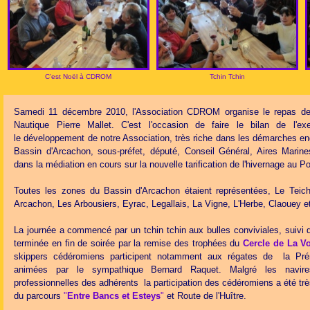
C'est Noël à CDROM
Tchin Tchin
Samedi 11 décembre 2010, l'Association CDROM organise le repas de
Nautique Pierre Mallet. C'est l'occasion de faire le bilan de l'ex
le développement de notre Association, très riche dans les démarches e
Bassin d'Arcachon, sous-préfet, député, Conseil Général, Aires Marin
dans la médiation en cours sur la nouvelle tarification de l'hivernage au P
Toutes les zones du Bassin d'Arcachon étaient représentées, Le Teic
Arcachon, Les Arbousiers, Eyrac, Legallais, La Vigne, L'Herbe, Claouey e
La journée a commencé par un tchin tchin aux bulles conviviales, suivi 
terminée en fin de soirée par la remise des trophées du
Cercle de La V
skippers cédéromiens participent notamment aux régates de la Pr
animées par le sympathique Bernard Raquet. Malgré les navire
professionnelles des adhérents la participation des cédéromiens a été tr
du parcours
"
Entre Bancs et Esteys
"
et Route de l'Huître.