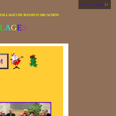
Select Language
▼
UILLAGES DU BASSIN
D'ARCACHON
L
A
G
E
S
M