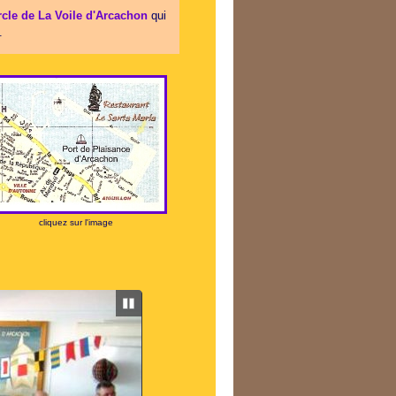
rcle de La Voile d'Arcachon
qui
.
cliquez sur l'image