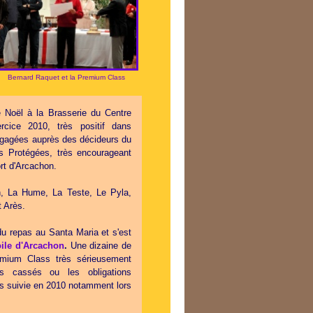
Bernard Raquet et la Premium Class
 Noël à la Brasserie du Centre
ercice 2010, très positif dans
ngagées auprès des décideurs du
es Protégées, très encourageant
ort d'Arcachon.
h, La Hume, La Teste, Le Pyla,
t Arès.
du repas au Santa Maria et s'est
oile d'Arcachon
.
Une dizaine de
émium Class très sérieusement
s cassés ou les obligations
ès suivie en 2010 notamment lors