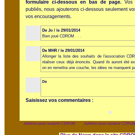
formulaire ci-dessous en bas de page.
Vos i
publiés, nous ajouterons ci-dessous seulement vo
vos encouragements.
De Jo / le 29/01/2014
Bien joué CDROM . .
.
De MHR / le 29/01/2014
Allonger la liste des souhaits de l'association 
réaliser ceux déjà énoncés. Quand ils auront été ex
on en remettra une couche, les idées ne manquent pa
De
Saisissez vos commentaires :
Adhérez pour soutenir CDROM Adhérez pour soutenir CDR