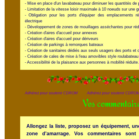
- Mise en place d'un lavabateau pour diminuer les quantités de p
- Limitation de la vitesse loisir maximale à 10 noeuds sur une 
- Obligation pour les ports d'équiper des emplacements r
électrique
- Développement de zones de mouillages asséchantes pour réduire
- Création d'aires d'accueil pour annexes
- Création d'aires d'accueil pour dériveurs
- Création de parkings à remorques bateaux
- Création de sanitaires dédiés aux seuls usagers des ports et 
- Création de cales de mise à l'eau amovibles style roulabateau 
- Accessibilité de la plaisance aux personnes à mobilité réduite.
Adhérez pour soutenir CDROM Adhérez pour soutenir CDR
Vos commentair
Allongez la liste, proposez un équipement, un
zone d'amarrage
. Vos commentaires sont 