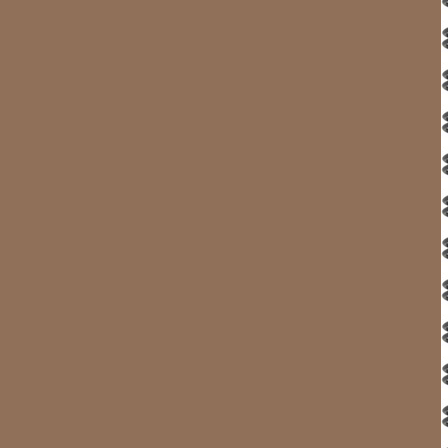
En service seulement pendant la
Webcam à NUUK - Il fait jou
jeudi 09 juillet 11h
THAÏ à CDROM :
Nous remontons vers Nuuk, d'où Pierre no
ramenera des photos). Le temps se maintient au grand bl
le paysage toujours somptueux, et le vent faible
.
Pour l'instant, tu peux te mettre hors quart, surtout que tu a
Amitiés Alain 61°08N 48°27W
cliquez sur les vignet