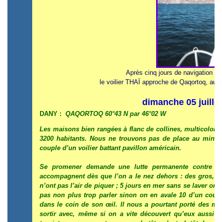
Après cinq jours de navigation dep
le voilier THAÏ approche de Qaqortoq, au 
dimanche 05 juille
DANY :
QAQORTOQ 60°43 N par 46°02 W
Les maisons bien rangées à flanc de collines, multicolores,
3200 habitants. Nous ne trouvons pas de place au minusc
couple d’un voilier battant pavillon américain.
Se promener demande une lutte permanente contre d
accompagnent dès que l’on a le nez dehors : des gros, de
n’ont pas l’air de piquer ; 5 jours en mer sans se laver ont 
pas non plus trop parler sinon on en avale 10 d’un coup
dans le coin de son œil. Il nous a pourtant porté des mo
sortir avec, même si on a vite découvert qu’eux aussi e