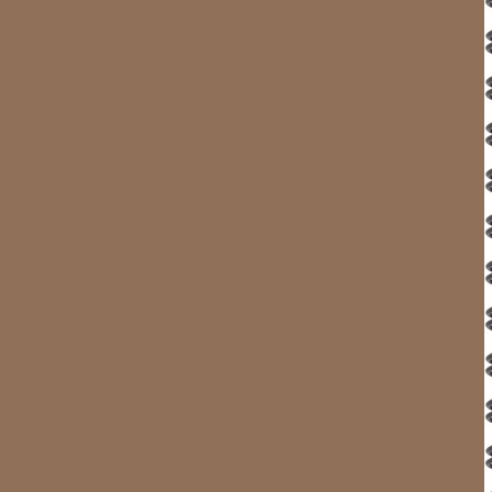
de glaces nous barre la route. Ce n’est certes pas cela qui
forcer le passage et aller voir jusqu’au cap suivant si par h
pas une décision collégiale mais à 2 contre 1 j’ai perdu.
Pierre et Alain grimpent alternativement dans le mât pour i
espaces à peu près libres de glaces mais il faut malgré
choisissant les plus petits, mais qui raclent contre la 
cela leur semble un peu « touffu » ils se mettent au point m
l’aire. Au bout d’une heure passée dans ce labyrinthe il
car une barre d’iceberg énormes et une mer plus compacte
Cliquez sur les vignet
Bloqué par les icebergs, THAÏ doit 