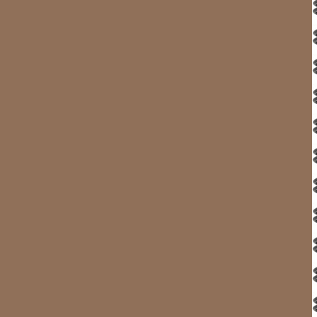
Et après l’aller … le retour ! Enfin en eau libre je respir
sereinement toute la beauté du paysage. Les plus gros i
formes et de tailles différentes, étincelants sous un solei
dérivant lentement ce ne sont pas eux qui vont nous rent
taille, il faut vraiment le vouloir. Il faut quand même se
trouve génial de passer près mais je sais qu’il ne prend pas
Nous naviguons au moteur par beau temps bien à l’abri da
En traversant le large fjord de BREDEFJORD on retrouv
appareil photos vont bientôt être saturés tellement nous vo
s’invite à la fête mais heureusement s’échappe assez vit
petits raccourcis, pardon de « variantes », et naviguons au
et de cailloux. 20h30 nous sommes au mouillage dans un es
sous l’île de TIMETPUT au 60°47N par 47°14 W.
cliquez sur les vignet