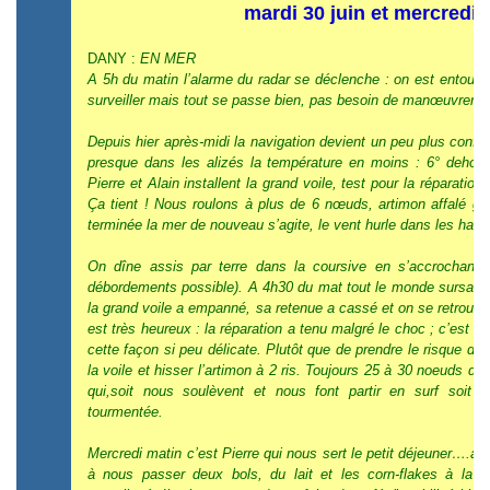
mardi 30 juin et mercredi 0
DANY :
EN MER
A 5h du matin l’alarme du radar se déclenche : on est entouré 
surveiller mais tout se passe bien, pas besoin de manœuvrer.
Depuis hier après-midi la navigation devient un peu plus confort
presque dans les alizés la température en moins : 6° dehor
Pierre et Alain installent la grand voile, test pour la réparatio
Ça tient ! Nous roulons à plus de 6 nœuds, artimon affalé gén
terminée la mer de nouveau s’agite, le vent hurle dans les ha
On dîne assis par terre dans la coursive en s’accrochant
débordements possible). A 4h30 du mat tout le monde sursaut
la grand voile a empanné, sa retenue a cassé et on se retrouve
est très heureux : la réparation a tenu malgré le choc ; c’est u
cette façon si peu délicate. Plutôt que de prendre le risque de 
la voile et hisser l’artimon à 2 ris. Toujours 25 à 30 noeuds d
qui,soit nous soulèvent et nous font partir en surf soit 
tourmentée.
Mercredi matin c’est Pierre qui nous sert le petit déjeuner….au 
à nous passer deux bols, du lait et les corn-flakes à la