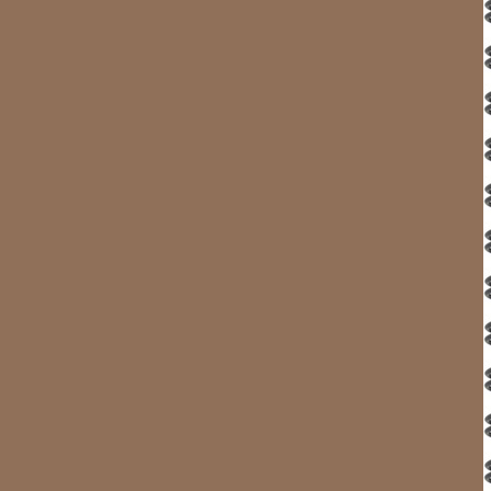
L'équipage s'est approché au plus près de l'iceberg ave
l'équipier protège sa tête d'un filet anti-moustique (r
jeudi 9 juillet 2
DANY :
vers SMALLESUND 61°33 N par 49°14 W
Départ 8h15 sous un ciel très nuageux, le premier de
quittons l’abri du bras de mer et nous retrouvons l’Océ
vent ce qui nous oblige une fois de plus à avancer au mo
de glace avec leur parois ouvragées, sculptées imaginant
piscine d’eau turquoise à la base, cornet de chantilly à
telle oeuvre de la nature l’imagination ne peut que s’envole
Arrivés au mouillage à 16h30 encore après une entrée délic
dans ce pays!) sous un soleil éclatant nous nous retr
sommes accueillis par un renne imposant dressant f
malheureusement a vite pris les pattes à son cou.