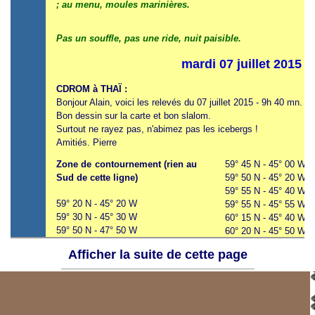
; au menu, moules marinières.
Pas un souffle, pas une ride, nuit paisible.
mardi 07 juillet 2015 
CDROM à THAÏ :
Bonjour Alain, voici les relevés du 07 juillet 2015 - 9h 40 mn.
Bon dessin sur la carte et bon slalom.
Surtout ne rayez pas, n'abimez pas les icebergs !
Amitiés. Pierre
Zone de contournement (rien au
59° 45 N - 45° 00 W - 
Sud de cette ligne)
59° 50 N - 45° 20 W -
59° 55 N - 45° 40 W - 
59° 20 N - 45° 20 W
59° 55 N - 45° 55 W -
59° 30 N - 45° 30 W
60° 15 N - 45° 40 W -
59° 50 N - 47° 50 W
60° 20 N - 45° 50 W -
60° 20 N - 49° 20 W
60° 15 N - 46° 30 W -
Afficher la suite de cette page
61° 10 N - 49° 40 W
60° 15 N - 46° 45 W -
61° 40 N - 50° 20 W
60° 30 N - 46° 10 W - 
60° 35 N - 46° 35 W -
Zone de soupe eau-glace
60° 35 N - 46° 50 W -
concentration 1-2/10
mais avec
60° 35 N - 47° 10 W -