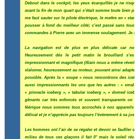
Debout dans le cockpit, les yeux écarquillés je ne risqu
avant la fin de mon quart qui s’était somme toute bien pass
me faut sauter sur le pilote électrique, le mettre en « stand
pousser à fond du meilleur côté; c’est passé sans toucher
commandes à Pierre avec un immense soulagement. Je n’ai 
La navigation est de plus en plus délicate car nous
Heureusement dès le petit matin le brouillard s’est
impressionnant et magnifique (Alain nous a même réveillés 
slalomer, heureusement au moteur, pouvant ainsi adapter no
possible. Après la « soupe » nous rencontrons des iceber
aussi impressionnants les uns que les autres : « small 
« pinnacle iceberg », « tabular iceberg », « domed icebe
gênants car très enfoncés et souvent transparents on ne
féérique nous sommes tous accrochés à nos appareils 
délicat et je n’apprécie pas toujours l’évènement à sa juste 
Les hommes ont l’air de se régaler et devoir se faufiler d
milieu de tous ces glaçons il fait 0° mais le soleil réch