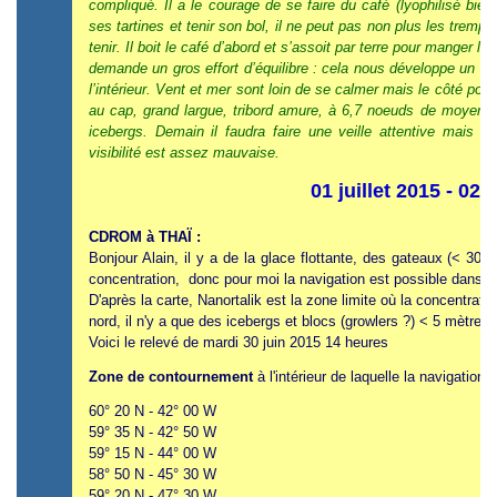
compliqué. Il a le courage de se faire du café (lyophilisé bi
ses tartines et tenir son bol, il ne peut pas non plus les trempe
tenir. Il boit le café d’abord et s’assoit par terre pour manger 
demande un gros effort d’équilibre : cela nous développe un bo
l’intérieur. Vent et mer sont loin de se calmer mais le côté positi
au cap, grand largue, tribord amure, à 6,7 noeuds de moyenn
icebergs. Demain il faudra faire une veille attentive mais il
visibilité est assez mauvaise.
01 juillet 2015 - 02
CDROM à THAÏ :
Bonjour Alain, il y a de la glace flottante, des gateaux (< 30
concentration, donc pour moi la navigation est possible dans le 
D'après la carte, Nanortalik est la zone limite où la concentrati
nord, il n'y a que des icebergs et blocs (growlers ?) < 5 mètres 
Voici le relevé de mardi 30 juin 2015 14 heures
Zone de contournement
à l'intérieur de laquelle la navigation
60° 20 N - 42° 00 W
59° 35 N - 42° 50 W
59° 15 N - 44° 00 W
58° 50 N - 45° 30 W
59° 20 N - 47° 30 W