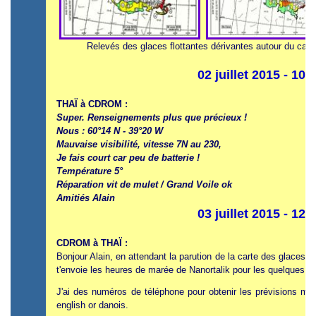
Relevés des glaces flottantes dérivantes autour du cap F
02 juillet 2015 - 10
THAÏ à CDROM :
Super. Renseignements plus que précieux !
Nous : 60°14 N - 39°20 W
Mauvaise visibilité, vitesse 7N au 230,
Je fais court car peu de batterie !
Température 5°
Réparation vit de mulet / Grand Voile ok
Amitiés Alain
03 juillet 2015 - 12
CDROM à THAÏ :
Bonjour Alain, en attendant la parution de la carte des glaces du 
t'envoie les heures de marée de Nanortalik pour les quelques jou
J'ai des numéros de téléphone pour obtenir les prévisions mét
english or danois.