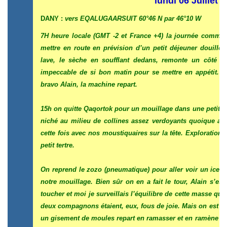
lundi 06 Juillet 
DANY :
vers EQALUGAARSUIT 60°46 N par 46°10 W
7H heure locale (GMT -2 et France +4) la journée commenc
mettre en route en prévision d’un petit déjeuner douillet 
lave, le sèche en soufflant dedans, remonte un côté et 
impeccable de si bon matin pour se mettre en appétit. I
bravo Alain, la machine repart.
15h on quitte Qaqortok pour un mouillage dans une petite c
niché au milieu de collines assez verdoyants quoique as
cette fois avec nos moustiquaires sur la tête. Exploration 
petit tertre.
On reprend le zozo (pneumatique) pour aller voir un iceber
notre mouillage. Bien sûr on en a fait le tour, Alain s’est
toucher et moi je surveillais l’équilibre de cette masse que
deux compagnons étaient, eux, fous de joie. Mais on est ren
un gisement de moules repart en ramasser et en ramène plu