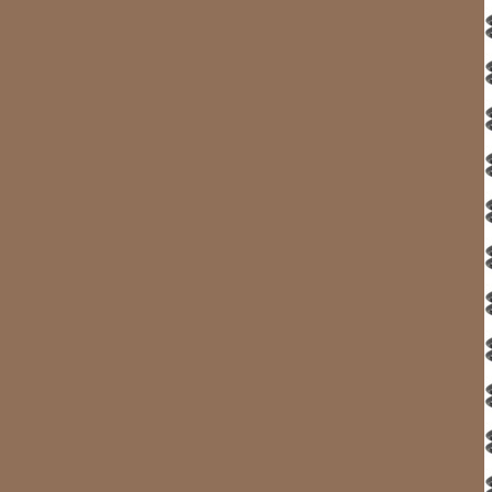
présence de plusieurs icebergs de
60° 30 N - 47° 30 W -
glaces polaires
60° 40 N - 47° 20 W - 
59° 50 N - 44° 10 W
60° 40 N - 47° 40 W -
59° 25 N - 44° 50 W
60° 10 N - 47° 10 W - 
59° 30 N - 45° 20 W
60° 00 N - 47° 25 W -
59° 40 N - 45° 00 W
60° 20 N - 48° 25 W - 
60° 00 N - 44° 35 W - côte
60° 20 N - 48° 40 W -
60° 35 N - 48° 15 W -
60° 40 N - 48° 25 W - 
60° 45 N - 49° 05 W - 
60° 50 N - 49° 20 W -
d'autres glaces encor
mardi 07 juillet 
DANY :
vers les glaciers ?
Départ 8h30, au moteur, pour remonter le SKOVFJORD, car 
pied d’un glacier pour le voir vêler au fond du fjord, spe
n’avons oublié qu’une chose : la débâcle et son cortège de 
L’accès du grand fjord IKERSSUAQ semble inaccessible tel