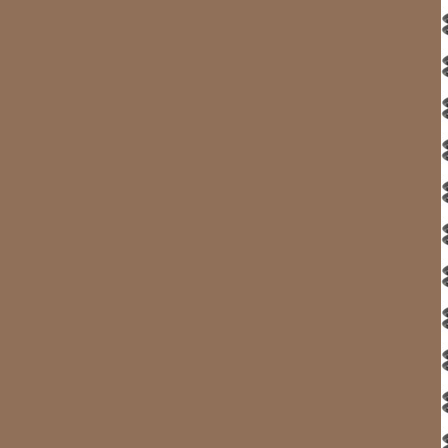
quelques compresses d’éponges froides il a bien voulu red
nous retrouvons les grands espaces de l’Océan et ses nom
une eau totalement débarrassée de ses growlers. Nous la
par tribord et piquons vers l’île d’ARSUK derrière laquel
MANIITSOQ très belle, très calme, sans moustiques.
PROCHAIN CAP
cliquez sur la flèche pour visionner l
Nuuk: harbour — Play