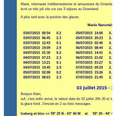
Marie, internaute méditerranéenne et amoureuse du Groenland 
écrit un très joli site sur ses 3 séjours au Groenland
A plus tard avec la position des glaces.
Marée Nanortalik
03/07/2015 00:54 0.2
05/07/2015 14:00 0.2
03/07/2015 06:45 2.3
05/07/2015 20:23 2.8
03/07/2015 12:43 0.1
06/07/2015 02:46 0.3
03/07/2015 19:09 2.9
06/07/2015 08:44 2.2
04/07/2015 01:30 0.2
06/07/2015 14:41 0.3
04/07/2015 07:23 2.3
06/07/2015 21:02 2.6
04/07/2015 13:21 0.1
07/07/2015 03:27 0.4
04/07/2015 19:45 2.9
07/07/2015 09:29 2.2
05/07/2015 02:08 0.2
07/07/2015 15:26 0.5
05/07/2015 08:03 2.3
07/07/2015 21:45 2.4
03 juillet 2015 - 1
Bonjour Alain,
ouf, c'est enfin arrivé, le relevé date du 02 juillet 20h 35 et la
la glace fond. J'envoie en 2 ou trois messages.
Iceberg et bloc => 59° 25 N - 43° 40 W et 59° 20 - 44° 40