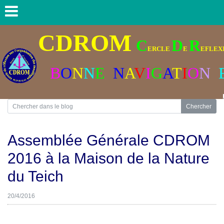
CDROM
C
D
R
ERCLE
E
EFLEXI
B
O
N
N
E
N
A
V
I
G
A
T
I
O
N
Assemblée Générale CDROM
2016 à la Maison de la Nature
du Teich
20/4/2016